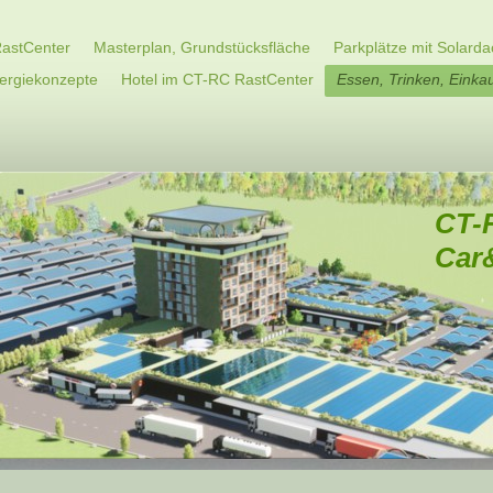
astCenter
Masterplan, Grundstücksfläche
Parkplätze mit Solarda
nergiekonzepte
Hotel im CT-RC RastCenter
Essen, Trinken, Einka
CT-
Car